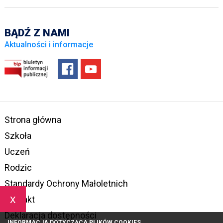
BĄDŹ Z NAMI
Aktualności i informacje
Strona główna
Szkoła
Uczeń
Rodzic
Standardy Ochrony Małoletnich
x
Kontakt
Deklaracja dostępności
INFORMACJA DOTYCZĄCA PLIKÓW COOKIES