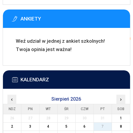
ANKIETY
Weź udział w jednej z ankiet szkolnych!
Twoja opinia jest ważna!
KALENDARZ
‹
Sierpień 2026
›
NDZ
PN
WT
ŚR
CZW
PT
SOB
26
27
28
29
30
31
1
2
3
4
5
6
7
8