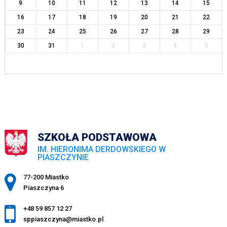
9
10
11
12
13
14
15
16
17
18
19
20
21
22
23
24
25
26
27
28
29
30
31
1
2
3
4
5
SZKOŁA PODSTAWOWA
IM. HIERONIMA DERDOWSKIEGO W
PIASZCZYNIE
Adres pocztowy:
77-200 Miastko
Piaszczyna 6
+48 59 857 12 27
sppiaszczyna@miastko.pl